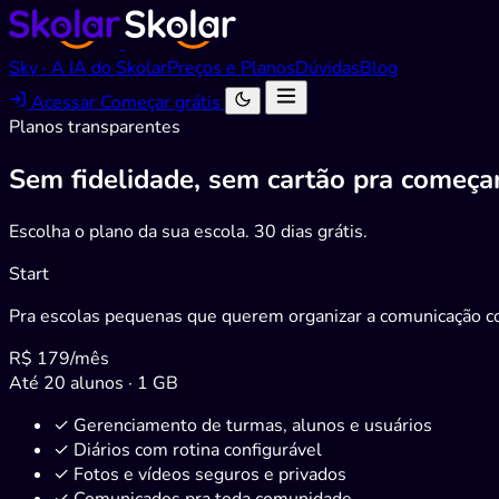
Sky · A IA do Skolar
Preços e Planos
Dúvidas
Blog
Acessar
Começar grátis
Planos transparentes
Sem fidelidade,
sem cartão
pra começa
Escolha o plano da sua escola. 30 dias grátis.
Start
Pra escolas pequenas que querem organizar a comunicação co
R$ 179
/mês
Até 20 alunos · 1 GB
✓
Gerenciamento de turmas, alunos e usuários
✓
Diários com rotina configurável
✓
Fotos e vídeos seguros e privados
✓
Comunicados pra toda comunidade