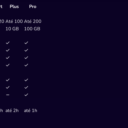
rt
Plus
Pro
20
Até 100
Até 200
B
10 GB
100 GB
6h
até 2h
até 1h