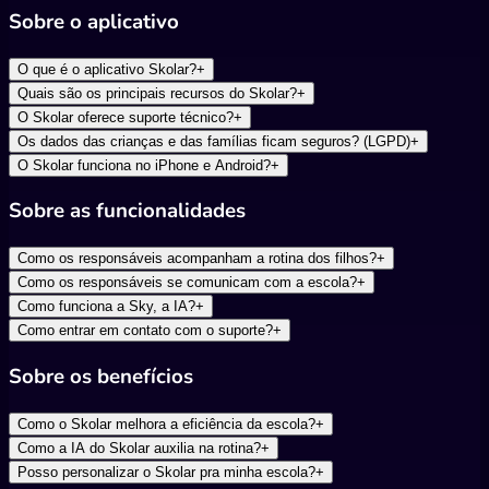
Sobre o aplicativo
O que é o aplicativo Skolar?
+
Quais são os principais recursos do Skolar?
+
O Skolar oferece suporte técnico?
+
Os dados das crianças e das famílias ficam seguros? (LGPD)
+
O Skolar funciona no iPhone e Android?
+
Sobre as funcionalidades
Como os responsáveis acompanham a rotina dos filhos?
+
Como os responsáveis se comunicam com a escola?
+
Como funciona a Sky, a IA?
+
Como entrar em contato com o suporte?
+
Sobre os benefícios
Como o Skolar melhora a eficiência da escola?
+
Como a IA do Skolar auxilia na rotina?
+
Posso personalizar o Skolar pra minha escola?
+