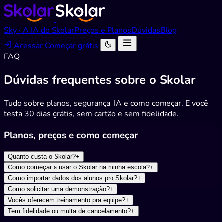
Sky · A IA do Skolar
Preços e Planos
Dúvidas
Blog
Acessar
Começar grátis
FAQ
Dúvidas frequentes sobre o Skolar
Tudo sobre planos, segurança, IA e como começar. E você
testa 30 dias grátis, sem cartão e sem fidelidade.
Planos, preços e como começar
Quanto custa o Skolar?
+
Como começar a usar o Skolar na minha escola?
+
Como importar dados dos alunos pro Skolar?
+
Como solicitar uma demonstração?
+
Vocês oferecem treinamento pra equipe?
+
Tem fidelidade ou multa de cancelamento?
+